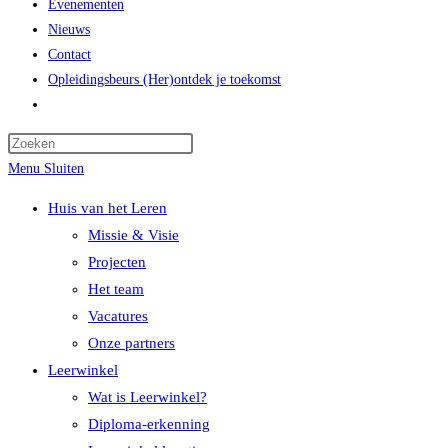
Evenementen
Nieuws
Contact
Opleidingsbeurs (Her)ontdek je toekomst
Menu
Sluiten
Huis van het Leren
Missie & Visie
Projecten
Het team
Vacatures
Onze partners
Leerwinkel
Wat is Leerwinkel?
Diploma-erkenning