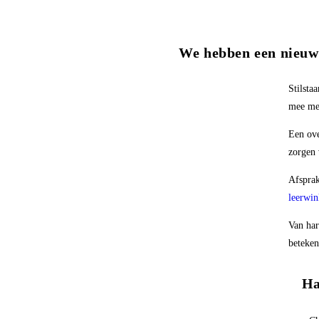
We hebben een nieuw
Stilsta
mee met
Een ove
zorgen 
Afsprak
leerwin
Van har
beteken
Ha