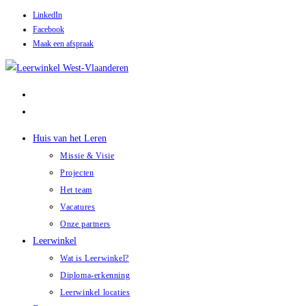
LinkedIn
Facebook
Maak een afspraak
Huis van het Leren
Missie & Visie
Projecten
Het team
Vacatures
Onze partners
Leerwinkel
Wat is Leerwinkel?
Diploma-erkenning
Leerwinkel locaties