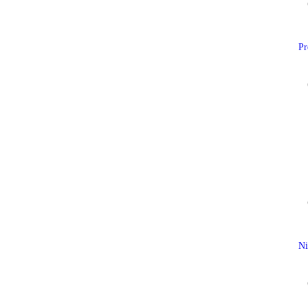
Pr
Ni