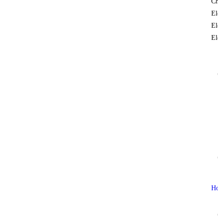
Ch
El
El
El
H